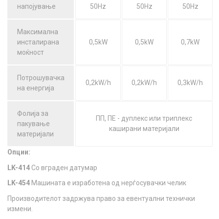
напојување
50Hz
50Hz
50Hz
Максимална
инсталирана
0,5kW
0,5kW
0,7kW
моќност
Потрошувачка
0,2kW/h
0,2kW/h
0,3kW/h
на енергија
Фолија за
ПП, ПЕ - дуплекс или триплекс
пакување
каширани материјали
материјали
Опции:
LK-414
Со вграден датумар
LK-454
Машината е изработена од нерѓосувачки челик
Производителот задржува право за евентуални технички
измени.