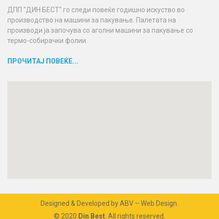
ДПП "ДИН БЕСТ" го следи повеќе годишно искуство во
производство на машини за пакување. Палетата на
производи ја започува со аголни машини за пакување со
термо-собирачки фолии.
ПРОЧИТАЈ ПОВЕЌЕ...
Designed & Developed by
ABV – Web Design
.
© 2020
Din Best
. All rights reserved.