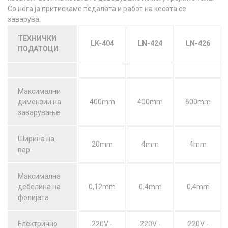
Со нога ја притискаме педалата и работ на кесата се
заварува.
ТЕХНИЧКИ
LK-404
LN-424
LN-426
ПОДАТОЦИ
Максимални
димензии на
400mm
400mm
600mm
заварување
Ширина на
20mm
4mm
4mm
вар
Максимална
дебелина на
0,12mm
0,4mm
0,4mm
фолијата
Електрично
220V -
220V -
220V -