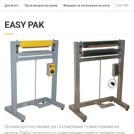
Дин Бест
Производен програм
Машини за затворање на кеси
EASY PAK
EASY PAK
Производот кој сакаме да го спакуваме го вметнуваме во
кесата. Работ на кесата го доведуваме помеѓу грејните тела.