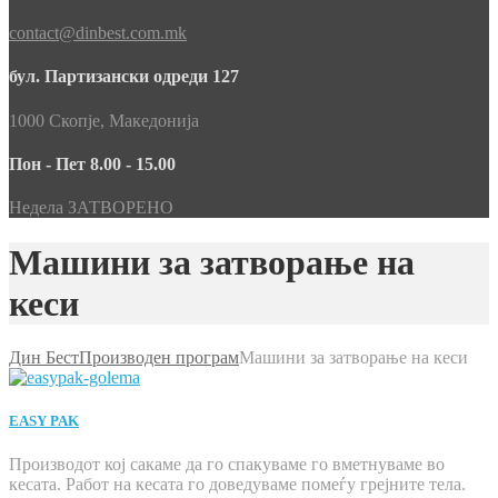
contact@dinbest.com.mk
бул. Партизански одреди 127
1000 Скопје, Македонија
Пон - Пет 8.00 - 15.00
Недела ЗАТВОРЕНО
Машини за затворање на
кеси
Дин Бест
Производен програм
Машини за затворање на кеси
EASY PAK
Производот кој сакаме да го спакуваме го вметнуваме во
кесата. Работ на кесата го доведуваме помеѓу грејните тела.